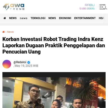
RABU
5 08 2026
NEWS
𝚗𝚎𝚠𝚜
TEKNOLOGI
NEWS
EKONOMI
ENTERTAINMENT
HEALT
›
News
Korban Investasi Robot Trading Indra Kenz Laporkan Dugaan Praktik Penggelapan dan Pencucian Uang
Korban Investasi Robot Trading Indra Kenz
Laporkan Dugaan Praktik Penggelapan dan
Pencucian Uang
Redaksi
, May 19, 2025 WIB