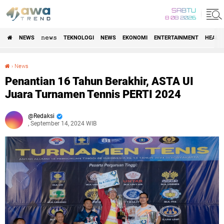
SABTU
8 08 2026
NEWS
𝚗𝚎𝚠𝚜
TEKNOLOGI
NEWS
EKONOMI
ENTERTAINMENT
HEALT
›
News
Penantian 16 Tahun Berakhir, ASTA UI Juara Turnamen Tennis PERTI 2024
Penantian 16 Tahun Berakhir, ASTA UI
Juara Turnamen Tennis PERTI 2024
Redaksi
, September 14, 2024 WIB