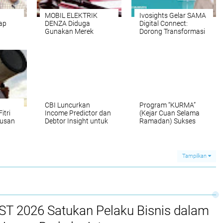
MOBIL ELEKTRIK
Ivosights Gelar SAMA
ap
DENZA Diduga
Digital Connect:
Gunakan Merek
Dorong Transformasi
Hijau
Tanpa Hak:
Digital untuk Layanan
Ketidaktahuan atau
Publik yang
Pelanggaran?
Transparan dan
Efisien
CBI Luncurkan
Program “KURMA”
itri
Income Predictor dan
(Kejar Cuan Selama
rusan
Debtor Insight untuk
Ramadan) Sukses
Mendukung
Digelar Everpro
Pertumbuhan Kredit
untukBantu Pebisnis
Digital di Indonesia
Online Tingkatkan
Penjualan di Bulan
Tampilkan
Puasa
T 2026 Satukan Pelaku Bisnis dalam