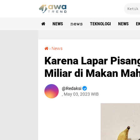
NEWS
𝚗𝚎𝚠𝚜
TEKNOLOGI
NEWS
E
Karena Lapar Pisang Karya Seni Senilai 1,7 Miliar di Makan Mahasiswa
›
News
Karena Lapar Pisang
Miliar di Makan Ma
Redaksi
, May 03, 2023 WIB