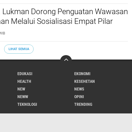
ra Lukman Dorong Penguatan Wawasan
n Melalui Sosialisasi Empat Pilar
i Padang
WIB
LIHAT SEMUA
EDUKASI
EKONOMI
HEALTH
KESEHETAN
NEW
NEWS
NEWW
OPINI
TEKNOLOGI
TRENDING
About
Contact Us