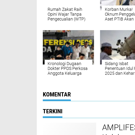
Rumah Zakat Raih
Korban Murka!
Opini Wajar Tanpa
Oknum Penggel
Pengecualian (WTP)
Aset PTIB Akan
untuk ke-19 Kali
Diseret ke Meja 
Berturut-turut
Kronologi Dugaan
Sidang Isbat
Dokter PPDS Perkosa
Penentuan Idul F
Anggota Keluarga
2025 dan Keha
Pasien di RSHS
Melihat Hilal
KOMENTAR
TERKINI
AMPLIFES