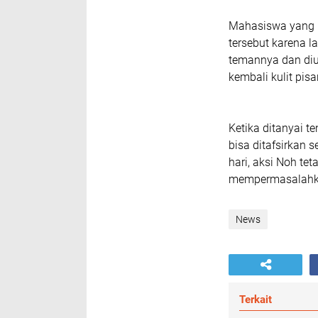
Mahasiswa yang 
tersebut karena l
temannya dan di
kembali kulit pi
Ketika ditanyai 
bisa ditafsirkan s
hari, aksi Noh te
mempermasalahk
News
Terkait