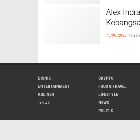
Alex Ind
Kebangsaa
MPR RI d
15/06/2026,
13:25 
BISNIS
CRYPTO
ENTERTAINMENT
FOOD & TRAVEL
KULINER
LIFESTYLE
𝚗𝚎𝚠𝚜
NEWS
POLITIK