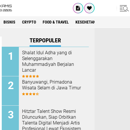
KAMIS
8 2026
BISNIS
CRYPTO
FOOD & TRAVEL
KESEHETAN
LIFESTYLE
T
TERPOPULER
Shalat Idul Adha yang di
Selenggarakan
Muhammadiyah Berjalan
Lancar
Banyuwangi, Primadona
Wisata Selam di Jawa Timur
Hitztar Talent Show Resmi
Diluncurkan, Siap Orbitkan
Talenta Digital Menjadi Artis
Profesional Lewat Ekosistem