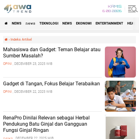
KAMIS
6 08 2026
NEWS
𝚗𝚎𝚠𝚜
TEKNOLOGI
NEWS
EKONOMI
ENTERTAINMENT
HEALT
›
Indeks Artikel
Mahasiswa dan Gadget: Teman Belajar atau
Sumber Masalah?
OPINI
, DECEMBER 23, 2025 WIB
Gadget di Tangan, Fokus Belajar Terabaikan
OPINI
, DECEMBER 22, 2025 WIB
RenaPro Dinilai Relevan sebagai Herbal
Pendukung Batu Ginjal dan Gangguan
Fungsi Ginjal Ringan
𝚗𝚎𝚠𝚜
, DECEMBER 22, 2025 WIB