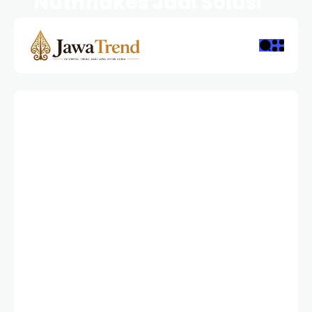
Nutriflakes Jadi Solusi
Praktis
REDAKSI
1 YEAR AGO
1 VIEWS
0 COMMENTS
1 YEAR AGO