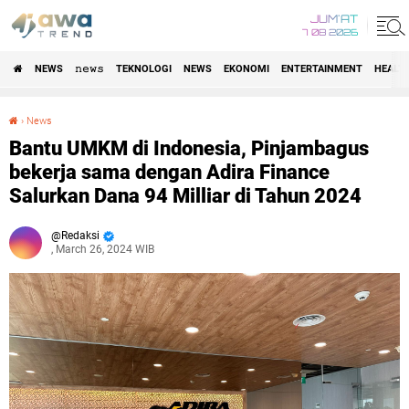
JUM'AT
7 08 2026
NEWS
𝚗𝚎𝚠𝚜
TEKNOLOGI
NEWS
EKONOMI
ENTERTAINMENT
HEALT
›
News
Bantu UMKM di Indonesia, Pinjambagus bekerja sama dengan Adira Finance Salurkan Dana 94 Milliar di Tahun 2024
Bantu UMKM di Indonesia, Pinjambagus
bekerja sama dengan Adira Finance
Salurkan Dana 94 Milliar di Tahun 2024
Redaksi
, March 26, 2024 WIB