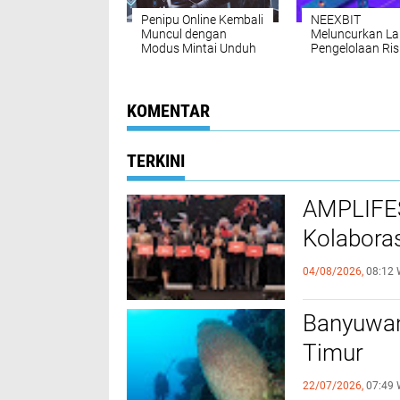
Penipu Online Kembali
NEEXBIT
Muncul dengan
Meluncurkan L
Modus Mintai Unduh
Pengelolaan Ris
File .APK via
Baru, Meningka
MyTelkomsel
Keamanan dan
Keadilan Derivat
Keuangan Berba
KOMENTAR
Blockchain
TERKINI
AMPLIFES
Kolaboras
04/08/2026,
08:12 
Banyuwan
Timur
22/07/2026,
07:49 