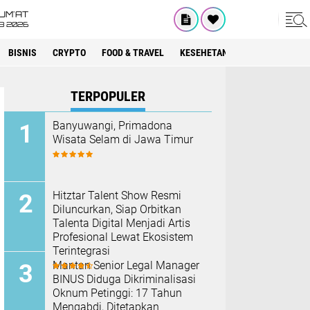
UM'AT
08 2026
BISNIS
CRYPTO
FOOD & TRAVEL
KESEHETAN
LIFESTYLE
T
TERPOPULER
Banyuwangi, Primadona
Wisata Selam di Jawa Timur
Hitztar Talent Show Resmi
Diluncurkan, Siap Orbitkan
Talenta Digital Menjadi Artis
Profesional Lewat Ekosistem
Terintegrasi
Mantan Senior Legal Manager
BINUS Diduga Dikriminalisasi
Oknum Petinggi: 17 Tahun
Mengabdi, Ditetapkan