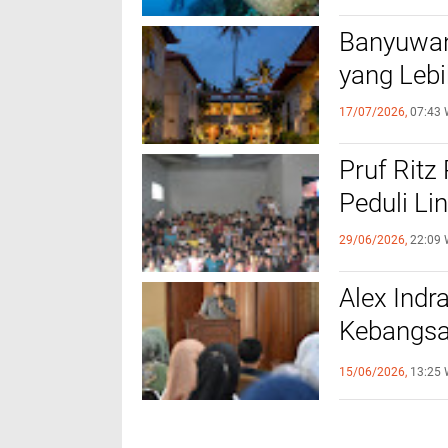
Banyuwan
yang Leb
17/07/2026,
07:43 
Pruf Ritz
Peduli L
29/06/2026,
22:09 
Alex Ind
Kebangsaa
MPR RI d
15/06/2026,
13:25 