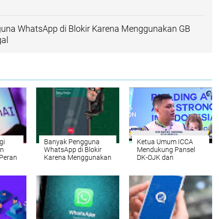
una WhatsApp di Blokir Karena Menggunakan GB
al
gi
Banyak Pengguna
Ketua Umum ICCA
an
WhatsApp di Blokir
Mendukung Pansel
 Peran
Karena Menggunakan
DK-OJK dan
GB WhatsApp Ilegal
Implementasi UU
PPSK