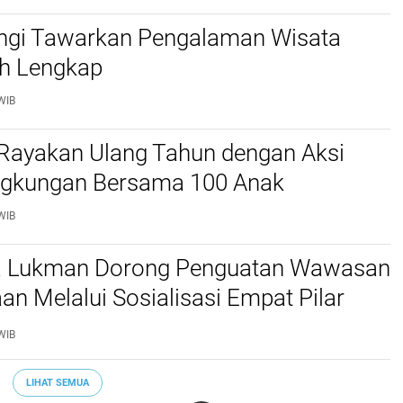
gi Tawarkan Pengalaman Wisata
ih Lengkap
WIB
 Rayakan Ulang Tahun dengan Aksi
ingkungan Bersama 100 Anak
WIB
ra Lukman Dorong Penguatan Wawasan
n Melalui Sosialisasi Empat Pilar
i Padang
WIB
LIHAT SEMUA