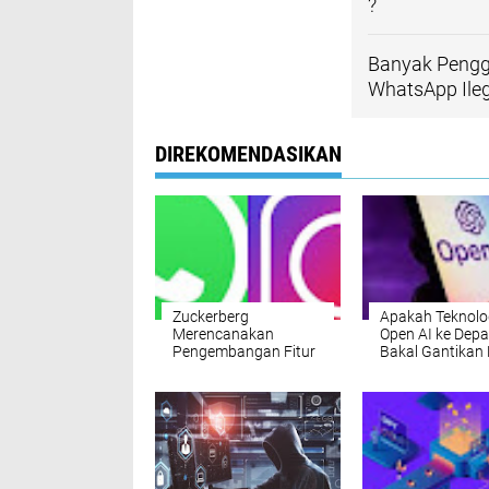
?
Banyak Pengg
WhatsApp Ileg
DIREKOMENDASIKAN
Zuckerberg
Apakah Teknolo
Merencanakan
Open AI ke Dep
Pengembangan Fitur
Bakal Gantikan
Open AI di Platform
Manusia ?
WhatsApp dan
Instagram