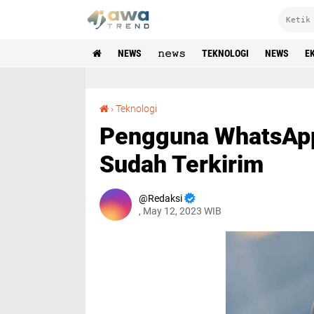
NEWS
𝚗𝚎𝚠𝚜
TEKNOLOGI
NEWS
E
Pengguna WhatsApp Kini Bisa Edit Pesan Yang Sudah Terkirim
›
Teknologi
Pengguna WhatsApp 
Sudah Terkirim
Redaksi
, May 12, 2023 WIB