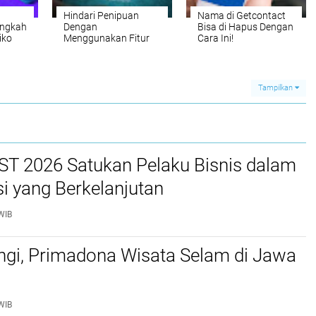
Hindari Penipuan
Nama di Getcontact
angkah
Dengan
Bisa di Hapus Dengan
iko
Menggunakan Fitur
Cara Ini!
tkan
Keamanan Whatsapp
if
sis
Tampilkan
T 2026 Satukan Pelaku Bisnis dalam
i yang Berkelanjutan
WIB
gi, Primadona Wisata Selam di Jawa
WIB