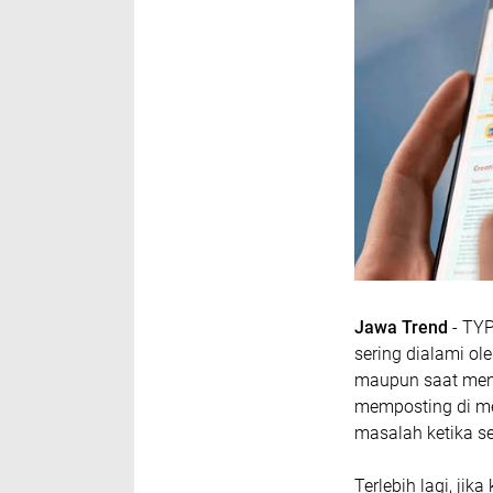
Jawa Trend
- TY
sering dialami ol
maupun saat mengi
memposting di med
masalah ketika s
Terlebih lagi, ji